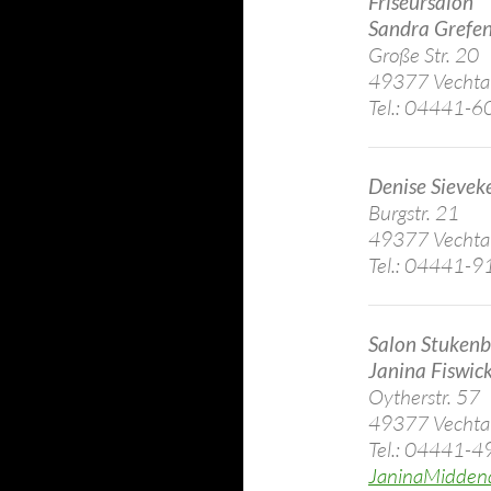
Friseursalon
Sandra Grefe
Große Str. 20
49377 Vechta
Tel.: 04441-
Denise Sievek
Burgstr. 21
49377 Vechta
Tel.: 04441-
Salon Stuken
Janina Fiswic
Oytherstr. 57
49377 Vechta
Tel.: 04441-
JaninaMidden