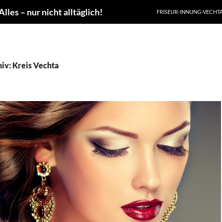
les – nur nicht alltäglich!
FRISEUR-INNUNG-VECHT
iv: Kreis Vechta