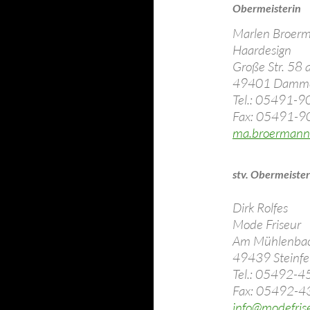
Obermeisterin
Marlen Broer
Haardesign
Große Str. 58 
49401 Damm
Tel.: 05491-
Fax: 05491-
ma.broermann
stv. Obermeister
Dirk Rolfes
Mode Friseur
Am Mühlenba
49439 Steinfe
Tel.: 05492-4
Fax: 05492-4
info@modefrise