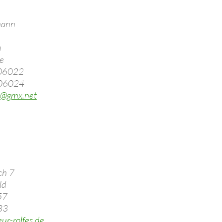
mann
a
e
906022
906024
@gmx.net
ch 7
ld
57
33
ur-rolfes.de