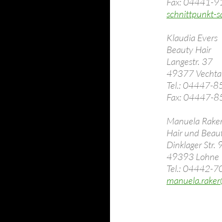
Fax: 04441-
schnittpunkt-
Klaudia Evers
Beauty Hair
Langestr. 37
49377 Vechta
Tel.: 04447-
Fax: 04447-
Manuela Rake
Hair und Beaut
Dinklager Str. 
49393 Lohne
Tel.: 04442-
manuela.raker