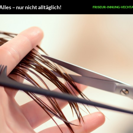
les – nur nicht alltäglich!
FRISEUR-INNUNG-VECHT