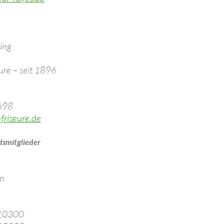
ing
ure – seit 1896
1698
friseure.de
dsmitglieder
in
910300