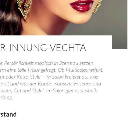
UR-INNUNG-VECHTA
ie Persönlichkeit modisch in Szene zu setzen,
lem eine tolle Frisur gefragt. Ob Multicoloureffekt,
t oder Retro-Style – im Salon kreierst du, was
e ist und was der Kunde wünscht. Friseure sind
„Colour, Cut and Style“. Im Salon gibt es deshalb
slung.
rstand