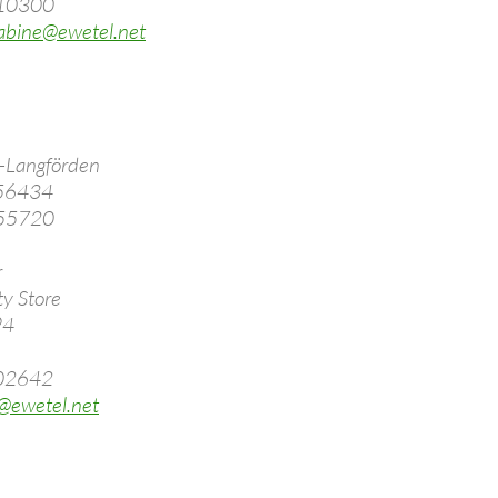
910300
sabine@ewetel.net
-Langförden
856434
855720
r
y Store
94
702642
@ewetel.net