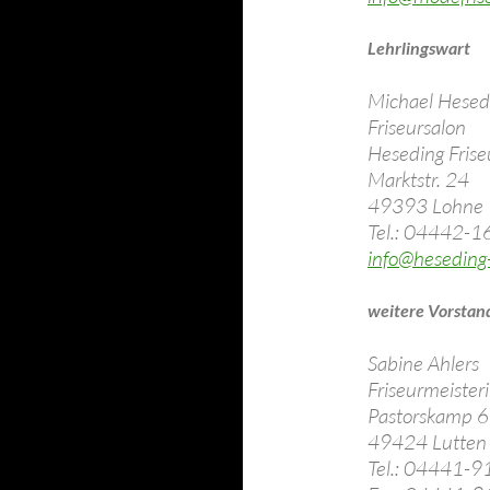
Lehrlingswart
Michael Hesed
Friseursalon
Heseding Frise
Marktstr. 24
49393 Lohne
Tel.: 04442-
info@heseding-
weitere Vorstan
Sabine Ahlers
Friseurmeister
Pastorskamp 6
49424 Lutten
Tel.: 04441-