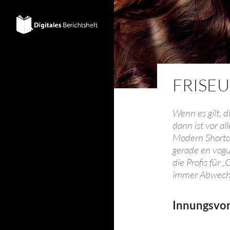
FRISE
Wenn es gilt, d
dann ist vor al
Modern Shortcu
gerade en vogu
die Profis für 
immer Abwech
Innungsvo