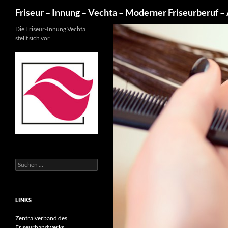
Suchen
Friseur – Innung – Vechta – Moderner Friseurberuf – Al
Zum
Die Friseur-Innung Vechta
stellt sich vor
Inhalt
springen
Suchen
nach:
LINKS
Zentralverband des
Friseurhandwerks