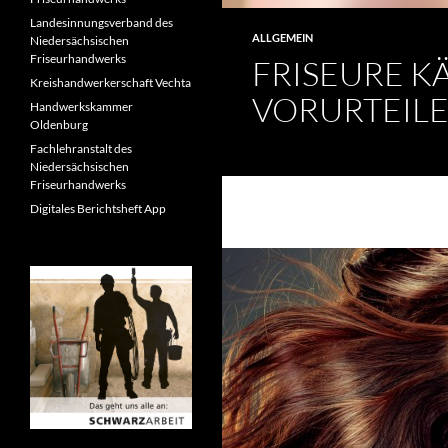
Landesinnungsverband des
ALLGEMEIN
Niedersächsischen
Friseurhandwerks
FRISEURE K
Kreishandwerkerschaft Vechta
VORURTEIL
Handwerkskammer
Oldenburg
Fachlehranstalt des
Niedersächsischen
Friseurhandwerks
Digitales Berichtsheft App