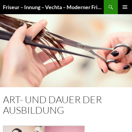
Zum
Suchen
Friseur – Innung – Vechta – Moderner Friseurberuf – Alles – nur nicht alltäglich!
Inhalt
PRIMÄR
springen
MENÜ
ART- UND DAUER DER
AUSBILDUNG