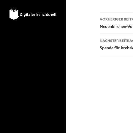
Beitragsn
VORHERIGER BEIT
Neuenkirchen-Vö
NÄCHSTER BEITRA
Spende für krebs