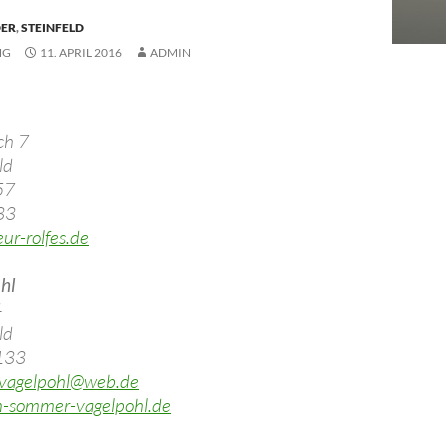
DER
,
STEINFELD
NG
11. APRIL 2016
ADMIN
ch 7
ld
57
33
ur-rolfes.de
hl
4
ld
2133
-vagelpohl@web.de
-sommer-vagelpohl.de