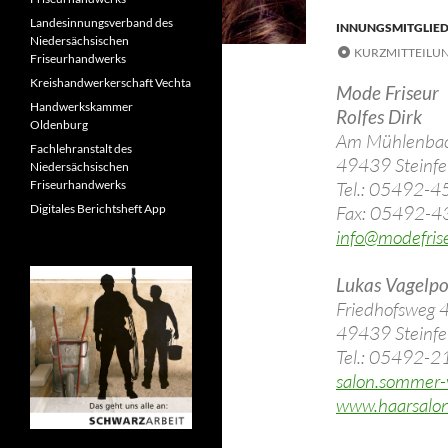
Landesinnungsverband des
INNUNGSMITGLIE
Niedersächsischen
KURZMITTEILU
Friseurhandwerks
Kreishandwerkerschaft Vechta
Mode Friseur
Handwerkskammer
Rolfes Dirk
Oldenburg
Am Mühlenba
Fachlehranstalt des
49439 Steinfe
Niedersächsischen
Friseurhandwerks
Tel.: 05492-4
Digitales Berichtsheft App
Fax: 05492-4
info@modefrise
Lukas Vagelpo
Friedhofsweg 
49439 Steinfe
Tel.: 05492-
salon.sommer
www.haarsalon