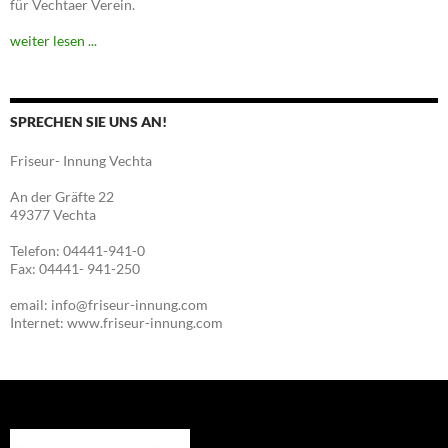
für Vechtaer Verein.
weiter lesen ...
SPRECHEN SIE UNS AN!
Friseur- Innung Vechta
An der Gräfte 22
49377 Vechta
Telefon: 04441-941-0
Fax: 04441- 941-250
email: info@friseur-innung.com
Internet: www.friseur-innung.com