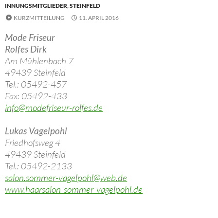
INNUNGSMITGLIEDER
,
STEINFELD
KURZMITTEILUNG
11. APRIL 2016
Mode Friseur
Rolfes Dirk
Am Mühlenbach 7
49439 Steinfeld
Tel.: 05492-457
Fax: 05492-433
info@modefriseur-rolfes.de
Lukas Vagelpohl
Friedhofsweg 4
49439 Steinfeld
Tel.: 05492-2133
salon.sommer-vagelpohl@web.de
www.haarsalon-sommer-vagelpohl.de