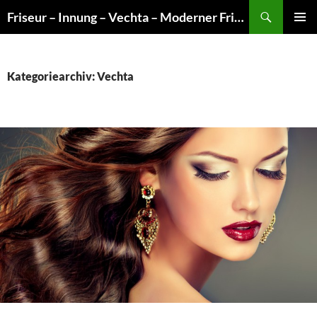
Zum
Suchen
Friseur – Innung – Vechta – Moderner Friseurberuf – Alles – nur nicht alltäglich!
Inhalt
PRIMÄR
springen
MENÜ
Kategoriearchiv: Vechta