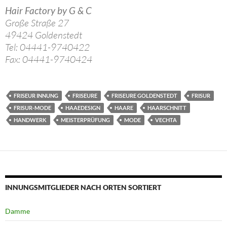
Hair Factory by G & C
Große Straße 27
49424 Goldenstedt
Tel: 04441-9740422
Fax: 04441-9740424
FRISEUR INNUNG
FRISEURE
FRISEURE GOLDENSTEDT
FRISUR
FRISUR-MODE
HAAEDESIGN
HAARE
HAARSCHNITT
HANDWERK
MEISTERPRÜFUNG
MODE
VECHTA
INNUNGSMITGLIEDER NACH ORTEN SORTIERT
Damme