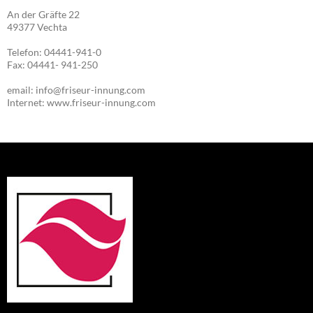
An der Gräfte 22
49377 Vechta
Telefon: 04441-941-0
Fax: 04441- 941-250
email: info@friseur-innung.com
Internet: www.friseur-innung.com